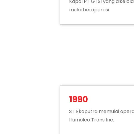
Kapal PT GTSI yang dikelol
mulai beroperasi.
1990
ST Ekaputra memulai opera
Humolco Trans Inc.