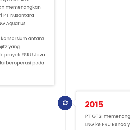
 dan memenangkan
 PT Nusantara
G Aquarius.
 konsorsium antara
jitz yang
k proyek FSRU Java
lai beroperasi pada
2015
PT GTSI memenangk
LNG ke FRU Benoa y