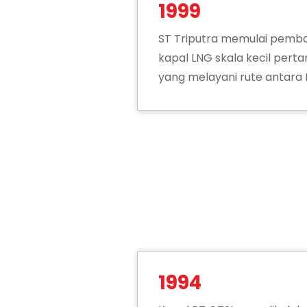
1999
ST Triputra memulai pemba
kapal LNG skala kecil perta
yang melayani rute antara
1994