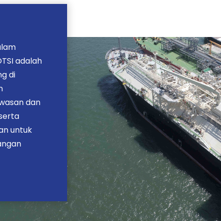
alam
OTSI adalah
g di
n
awasan dan
serta
an untuk
angan