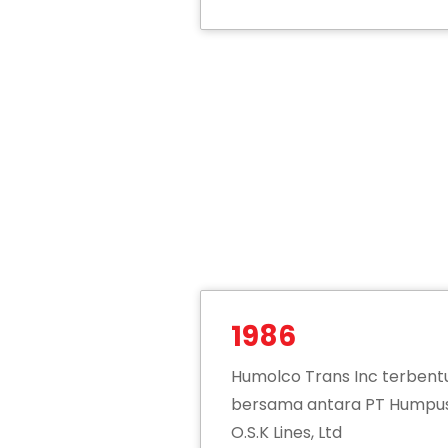
1986
Humolco Trans Inc terbentu
bersama antara PT Humpus
O.S.K Lines, Ltd